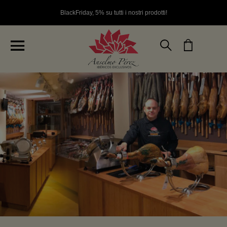
BlackFriday, 5% su tutti i nostri prodotti!
Anselmo Pérez Tienda de Jamones Ibérico