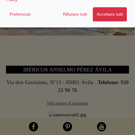
Preferenze
Rifiutare tutti
Accettare tutti
IBÉRICOS ANSELMO PÉREZ ÁVILA
Via don Gerónimo, Nº13 - 05001 Ávila .
Telefono:
920
23 96 76
Vedi mappa di posizione