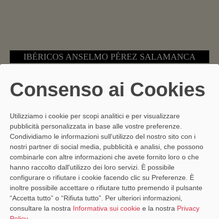
IBÉRICOS ANSELMO PÉREZ SALAMANCA
Rúa Antigua, 5 - 37002 Salamanca .
Telefono:
923 14 71
Consenso ai Cookies
21
Vedi mappa di localizzazione
Utilizziamo i cookie per scopi analitici e per visualizzare
pubblicità personalizzata in base alle vostre preferenze.
Condividiamo le informazioni sull'utilizzo del nostro sito con i
nostri partner di social media, pubblicità e analisi, che possono
combinarle con altre informazioni che avete fornito loro o che
hanno raccolto dall'utilizzo dei loro servizi. È possibile
configurare o rifiutare i cookie facendo clic su Preferenze. È
inoltre possibile accettare o rifiutare tutto premendo il pulsante
“Accetta tutto” o “Rifiuta tutto”. Per ulteriori informazioni,
consultare la nostra
Informativa sui cookie
e la nostra
Privacy
Policy
.