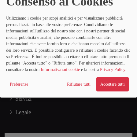
Consenso ai Cookies
Utilizziamo i cookie per scopi analitici e per visualizzare pubblicità
personalizzata in base alle vostre preferenze. Condividiamo le
Contacto
informazioni sull'utilizzo del nostro sito con i nostri partner di social
media, pubblicità e analisi, che possono combinarle con altre
Rúa Antigua, 5
informazioni che avete fornito loro o che hanno raccolto dall'utilizzo
37002 Salamanca
dei loro servizi. È possibile configurare o rifiutare i cookie facendo clic
su Preferenze. È inoltre possibile accettare o rifiutare tutto premendo il
Atención cliente:
923 147 121
pulsante “Accetta tutto” o “Rifiuta tutto”. Per ulteriori informazioni,
consultare la nostra
Informativa sui cookie
e la nostra
Privacy Policy
.
Mail:
info@anselmoperez.com
Chi Siamo
Preferenze
Rifiutare tutti
Accettare tutti
Servizi
Legale