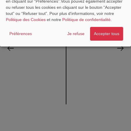
en cliquant sur “Préférences”.Vous pouvez également accepter
ou refuser tous les cookies en cliquant sur le bouton “Accepter
tout” ou “Refuser tout”. Pour plus d'informations, voir notre
Aiguiseur 3 claveles
Politique des Cookies
et notre
Politique de confidentialité
.
Couteau à jambon et saumon
15,00€
Desde
Claveles
25,0
Préférences
Je refuse
Accepter tous
Desde