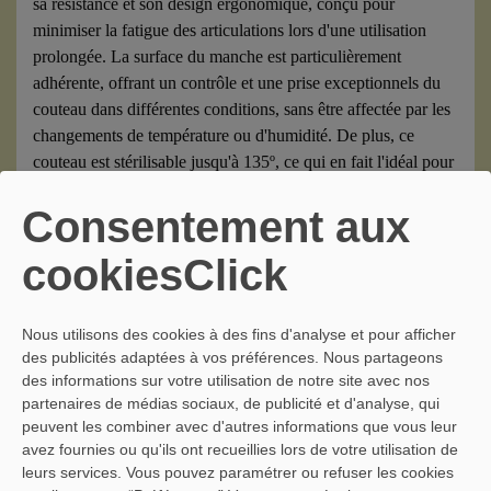
sa résistance et son design ergonomique, conçu pour
minimiser la fatigue des articulations lors d'une utilisation
prolongée. La surface du manche est particulièrement
adhérente, offrant un contrôle et une prise exceptionnels du
couteau dans différentes conditions, sans être affectée par les
changements de température ou d'humidité. De plus, ce
couteau est stérilisable jusqu'à 135º, ce qui en fait l'idéal pour
les environnements professionnels nécessitant les normes
Consentement aux
d'hygiène et de sécurité les plus élevées.
cookiesClick
Nous utilisons des cookies à des fins d'analyse et pour afficher
des publicités adaptées à vos préférences. Nous partageons
des informations sur votre utilisation de notre site avec nos
PRODUITS ASSOCIÉS
partenaires de médias sociaux, de publicité et d'analyse, qui
peuvent les combiner avec d'autres informations que vous leur
avez fournies ou qu'ils ont recueillies lors de votre utilisation de
leurs services. Vous pouvez paramétrer ou refuser les cookies