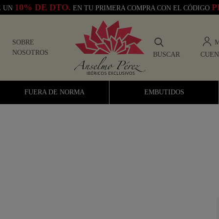
10% DE DTO.
P
E UN
EN TU PRIMERA COMPRA CON EL CÓDIGO
M
SOBRE
NOSOTROS
BUSCAR
CUEN
Anselmo Pérez Tienda de Jamones Ibéricos
FUERA DE NORMA
EMBUTIDOS