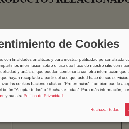
ntimiento de Cookies
Cuchillo jamonero salmonero alveolado de 30
3 Claveles
es con finalidades analíticas y para mostrar publicidad personalizada c
25,00€
Desde
mpartimos información sobre el uso que hace de nuestro sitio con nue
publicidad y análisis, que pueden combinarla con otra información que 
que hayan recopilado a partir del uso que usted hace de sus servicio
hazar las cookies haciendo click en “Preferencias”. También puede ace
l botón “Aceptar todas” o “Rechazar todas”. Para más información, co
ies
y nuestra
Política de Privacidad
.
Rechazar todas