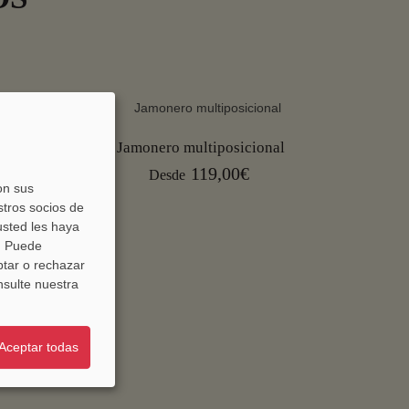
Jamonero multiposicional
 cm
119,00€
Desde
on sus
stros socios de
usted les haya
s. Puede
ptar o rechazar
nsulte nuestra
Aceptar todas