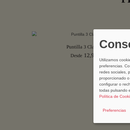
Conse
Puntilla 3 Claveles
12,90€
Desde
Utilizamos cooki
preferencias. Co
redes sociales, 
proporcionado o 
configurar o rec
todas pulsando e
Política de Cook
Preferencias