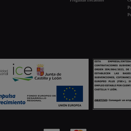
Preguntas frecuentes
C
Po
Po