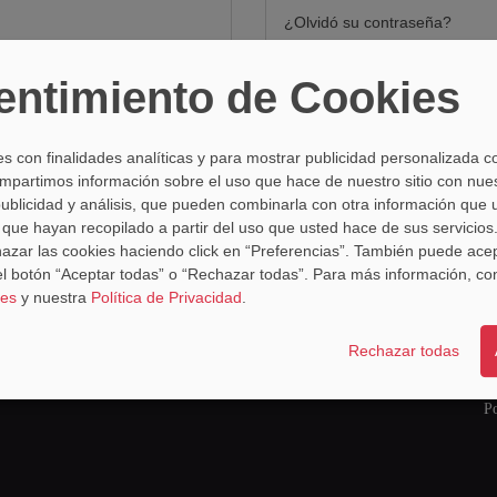
¿Olvidó su contraseña?
ntimiento de Cookies
es con finalidades analíticas y para mostrar publicidad personalizada c
mpartimos información sobre el uso que hace de nuestro sitio con nue
publicidad y análisis, que pueden combinarla con otra información que 
que hayan recopilado a partir del uso que usted hace de sus servicio
hazar las cookies haciendo click en “Preferencias”. También puede ace
l botón “Aceptar todas” o “Rechazar todas”. Para más información, co
empleo
servicios
ies
y nuestra
Política de Privacidad
.
Trabaja con nosotros
Blog
Av
Rechazar todas
Preguntas frecuentes
C
Po
Po