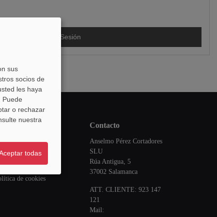
Iniciar Sesión
on sus
stros socios de
usted les haya
s. Puede
ptar o rechazar
nsulte nuestra
legal
contacto
Anselmo Pérez Cortadores
iso legal
SLU
Aceptar todas
ondiciones de venta
Rúa Antigua, 5
lítica de privacidad
37002 Salamanca
lítica de cookies
ATT. CLIENTE:
923 147
121
Mail: