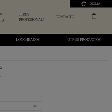
IDIOMA
I
¿ERES
CONTACTO
PROFESIONAL?
TA
LONCHEADOS
OTROS PRODUCTOS
S
o