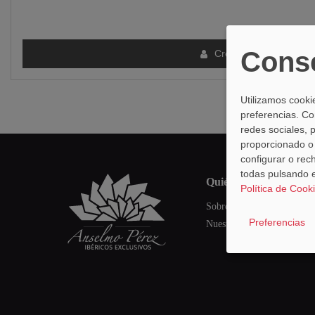
Conse
Crear Cuenta
Utilizamos cooki
preferencias. Co
redes sociales, 
proporcionado o 
configurar o rec
todas pulsando e
quiénes somos
Política de Cook
Sobre nosotros
Preferencias
Nuestras tiendas