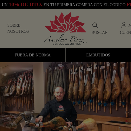
10% DE DTO.
P
E UN
EN TU PRIMERA COMPRA CON EL CÓDIGO
M
SOBRE
NOSOTROS
BUSCAR
CUEN
Anselmo Pérez Tienda de Jamones Ibéricos
FUERA DE NORMA
EMBUTIDOS