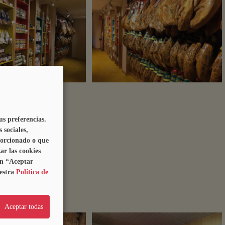
us preferencias.
 sociales,
porcionado o que
ar las cookies
ón “Aceptar
96 76
estra
Política de
Aceptar todas