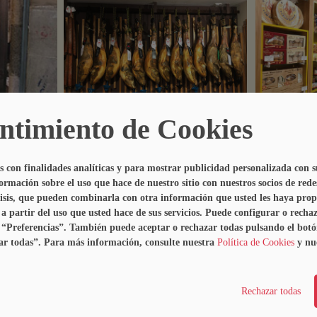
ntimiento de Cookies
s con finalidades analíticas y para mostrar publicidad personalizada con s
mación sobre el uso que hace de nuestro sitio con nuestros socios de redes
lisis, que pueden combinarla con otra información que usted les haya pro
IBÉRICOS ANSELMO PÉREZ ÁVILA
a partir del uso que usted hace de sus servicios. Puede configurar o rechaz
n “Preferencias”. También puede aceptar o rechazar todas pulsando el bot
e don Gerónimo, Nº13 - 05001 Ávila .
Teléfono:
920 23 
ar todas”. Para más información, consulte nuestra
Política de Cookies
y nu
Ver mapa ubicación
Rechazar todas