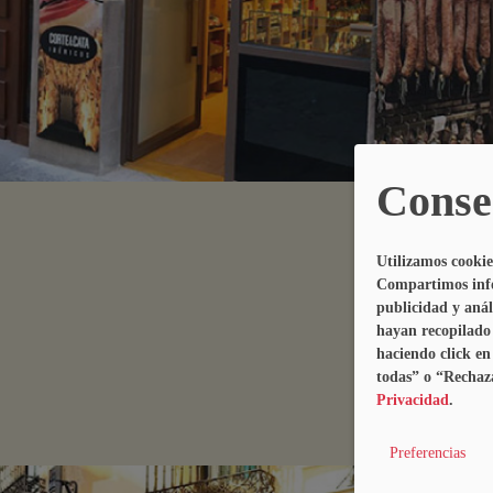
Conse
Utilizamos cookie
Compartimos infor
publicidad y aná
hayan recopilado 
haciendo click e
Call
todas” o “Rechaz
Privacidad
.
Preferencias