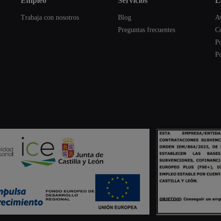
empleo
servicios
Trabaja con nosotros
Blog
Av
Preguntas frecuentes
C
Po
Po