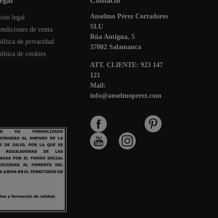
legal
contacto
Anselmo Pérez Cortadores
iso legal
SLU
ondiciones de venta
Rúa Antigua, 5
lítica de privacidad
37002 Salamanca
lítica de cookies
ATT. CLIENTE:
923 147
121
Mail:
info@anselmoperez.com